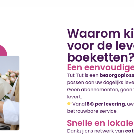
Waarom kie
voor de le
boeketten
Een eenvoudige
Tut Tut is een
bezorgoploss
passen aan uw dagelijks leve
Geen abonnementen, geen ve
levert.
Vanaf
6€ per levering
, u
betrouwbare service.
Snelle en lokale
Dankzij ons netwerk van
cot