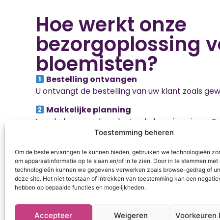
Hoe werkt onze
bezorgoplossing v
bloemisten?
Bestelling ontvangen
U ontvangt de bestelling van uw klant zoals gewo
Makkelijke planning
In enkele seconden plant u de levering via uw T
Toestemming beheren
Een nabije cotransporter
Een geverifieerde particulier haalt de bestelling 
Om de beste ervaringen te kunnen bieden, gebruiken we technologieën zo
om apparaatinformatie op te slaan en/of in te zien. Door in te stemmen met
Levering binnen 2 uur
technologieën kunnen we gegevens verwerken zoals browse-gedrag of uni
deze site. Het niet toestaan of intrekken van toestemming kan een negatie
De klant wordt snel geleverd, met realtime trac
hebben op bepaalde functies en mogelijkheden.
Vraag een demo aan
Accepteer
Weigeren
Voorkeuren 