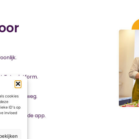
oor
onlijk.
ut Tut-platform.
op en rijdt weg.
als cookies
 deze
eke ID's op
ve invloed
king vanuit de app.
bekijken