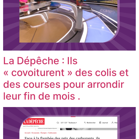
La Dépêche : Ils
« covoiturent » des colis et
des courses pour arrondir
leur fin de mois .