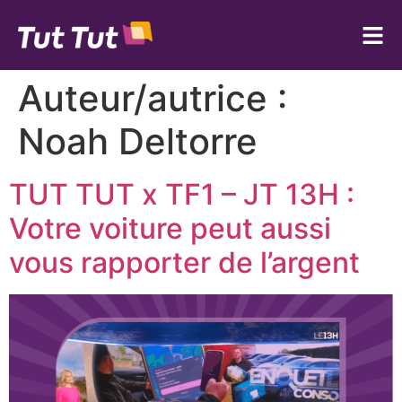
Auteur/autrice :
Noah Deltorre
TUT TUT x TF1 – JT 13H :
Votre voiture peut aussi
vous rapporter de l’argent