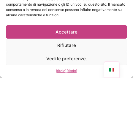
comportamento di navigazione o gli ID univoci su questo sito. Il mancato
davanti alla porta del mio appartamento). Consiglio
consenso o la revoca del consenso possono influire negativamente su
vivamente questo servizio di consegna a domicilio.
alcune caratteristiche e funzioni.
Accettare
Rifiutare
Vedi le preferenze.
{titolo}
{titolo}
Tut tut cos'è?
Le
domande
Tut tut
è una
piattaforma
più
per
consegna
frequenti
collaborativa
creata nel 2021 e
sulla
con sede ad