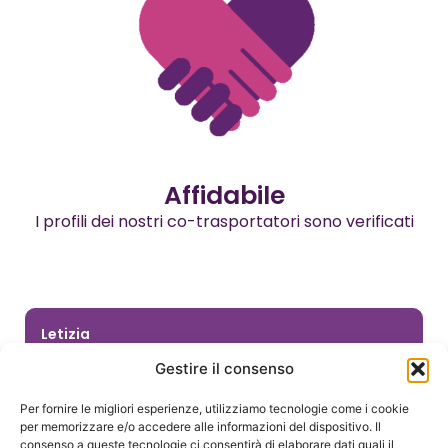
Affidabile
I profili dei nostri co-trasportatori sono verificati
Letizia
★
★
★
★
★
Gestire il consenso
Trustpilot
Contenta dei vostri servizi. Rispetto dei prodotti, del
Per fornire le migliori esperienze, utilizziamo tecnologie come i cookie
cliente e dei tempi previsti. Cotransportatore
per memorizzare e/o accedere alle informazioni del dispositivo. Il
educato che rispetta la richiesta (consegna
consenso a queste tecnologie ci consentirà di elaborare dati quali il