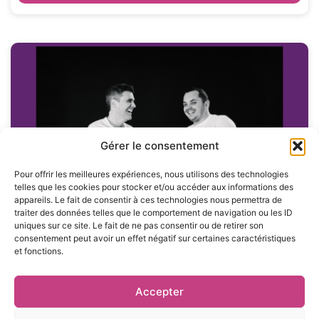
Gérer le consentement
Pour offrir les meilleures expériences, nous utilisons des technologies
telles que les cookies pour stocker et/ou accéder aux informations des
appareils. Le fait de consentir à ces technologies nous permettra de
traiter des données telles que le comportement de navigation ou les ID
uniques sur ce site. Le fait de ne pas consentir ou de retirer son
LE JOURNAL DES ENTREPRISES
,
PRESSE
4 FÉVRIER 2025
consentement peut avoir un effet négatif sur certaines caractéristiques
Tut Tut nomme un ancien d’Amazon,
et fonctions.
Pierre-Etienne Montenot, à sa
direction générale
Accepter
Lire plus