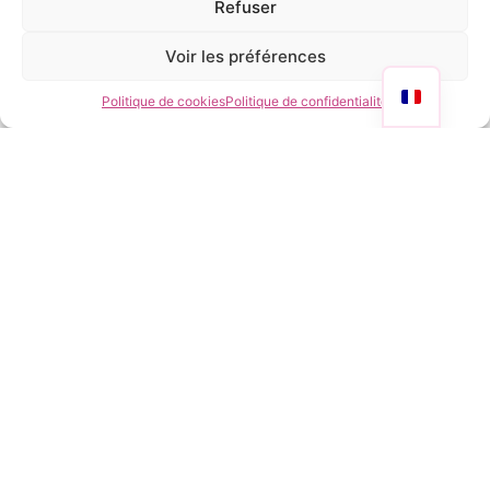
Refuser
Voir les préférences
1
2
3
4
5
6
7
Politique de cookies
Politique de confidentialité
Vous êtes journaliste et vous souhaitez plus
d’informations ?
Merci de remplir ce formulaire !
Nom
Prénom
Téléphone
E-mail